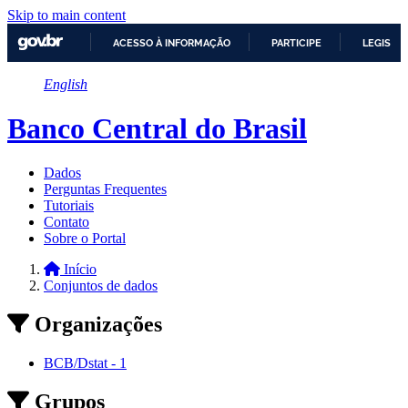
Skip to main content
ACESSO À INFORMAÇÃO
PARTICIPE
LEGISLA
IR
English
PARA
O
CONTEÚDO
Banco Central do Brasil
Dados
Perguntas Frequentes
Tutoriais
Contato
Sobre o Portal
Início
Conjuntos de dados
Organizações
BCB/Dstat
-
1
Grupos