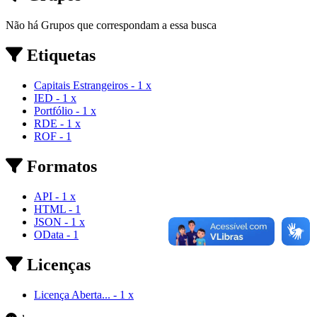
Não há Grupos que correspondam a essa busca
Etiquetas
Capitais Estrangeiros
-
1
x
IED
-
1
x
Portfólio
-
1
x
RDE
-
1
x
ROF
-
1
Formatos
API
-
1
x
HTML
-
1
JSON
-
1
x
OData
-
1
Licenças
Licença Aberta...
-
1
x