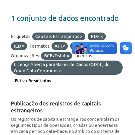
1 conjunto de dados encontrado
Etiquetas:
Capitais Estrangeiros
RDE
IED
Formatos:
API
JSON
OData
Organizações:
BCB/Dstat
Licenças:
Licença Aberta para Bases de Dados (ODbL) do
Open Data Commons
Filtrar Resultados
Publicação dos registros de capitais
estrangeiros
Os registros de capitais estrangeiros contemplam os
seguintes tipos de operações, criadas ou encerradas
em cada período data-base, no âmbito do sistema de