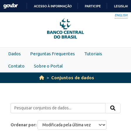
Skip to main content
ACESSO À INFORMAÇÃO
PARTICIPE
LEGISLAÇ
IR
ENGLISH
PARA
O
CONTEÚDO
Dados
Perguntas Frequentes
Tutoriais
Contato
Sobre o Portal
Conjuntos de dados
Ordenar por