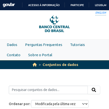
Skip to main content
ACESSO À INFORMAÇÃO
PARTICIPE
LEGISLAÇ
IR
ENGLISH
PARA
O
CONTEÚDO
Dados
Perguntas Frequentes
Tutoriais
Contato
Sobre o Portal
Conjuntos de dados
Ordenar por