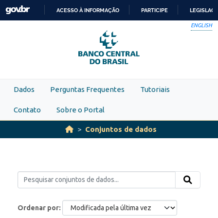
Skip to main content
ACESSO À INFORMAÇÃO
PARTICIPE
LEGISLAÇ
IR
ENGLISH
PARA
O
CONTEÚDO
Dados
Perguntas Frequentes
Tutoriais
Contato
Sobre o Portal
Conjuntos de dados
Ordenar por