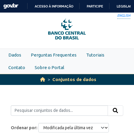
Skip to main content
ACESSO À INFORMAÇÃO
PARTICIPE
LEGISLAÇ
IR
ENGLISH
PARA
O
CONTEÚDO
Dados
Perguntas Frequentes
Tutoriais
Contato
Sobre o Portal
Conjuntos de dados
Ordenar por