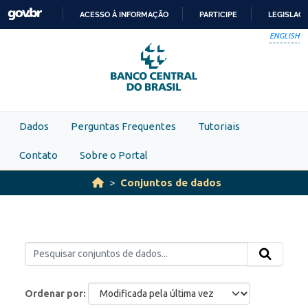
Skip to main content
ACESSO À INFORMAÇÃO
PARTICIPE
LEGISLAÇ
IR
ENGLISH
PARA
O
CONTEÚDO
Dados
Perguntas Frequentes
Tutoriais
Contato
Sobre o Portal
Conjuntos de dados
Ordenar por