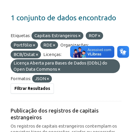
1 conjunto de dados encontrado
Etiquetas:
Capitais Estrangeiros
ROF
Portfólio
RDE
Organizações:
BCB/Dstat
Licenças:
Licença Aberta para Bases de Dados (ODbL) do
Open Data Commons
Formatos:
JSON
Filtrar Resultados
Publicação dos registros de capitais
estrangeiros
Os registros de capitais estrangeiros contemplam os
seguintes tipos de operações, criadas ou encerradas