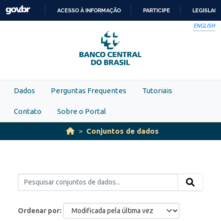
Skip to main content
ACESSO À INFORMAÇÃO
PARTICIPE
LEGISLAÇ
IR
ENGLISH
PARA
O
CONTEÚDO
Dados
Perguntas Frequentes
Tutoriais
Contato
Sobre o Portal
Conjuntos de dados
Ordenar por