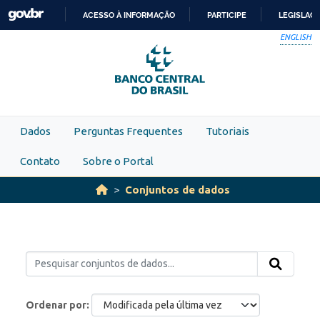
Skip to main content
ACESSO À INFORMAÇÃO
PARTICIPE
LEGISLAÇ
IR
ENGLISH
PARA
O
CONTEÚDO
Dados
Perguntas Frequentes
Tutoriais
Contato
Sobre o Portal
Conjuntos de dados
Ordenar por