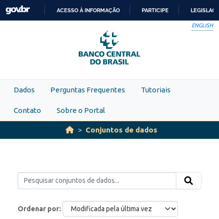
Skip to main content
ACESSO À INFORMAÇÃO
PARTICIPE
LEGISLAÇ
IR
ENGLISH
PARA
O
CONTEÚDO
Dados
Perguntas Frequentes
Tutoriais
Contato
Sobre o Portal
Conjuntos de dados
Ordenar por