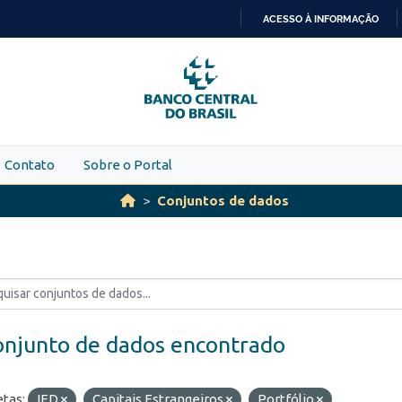
ACESSO À INFORMAÇÃO
IR
PARA
O
CONTEÚDO
Contato
Sobre o Portal
Conjuntos de dados
onjunto de dados encontrado
etas:
IED
Capitais Estrangeiros
Portfólio