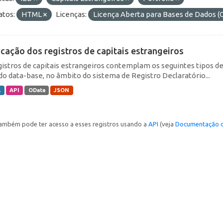
tos:
HTML
Licenças:
Licença Aberta para Bases de Dados
icação dos registros de capitais estrangeiros
gistros de capitais estrangeiros contemplam os seguintes tipos d
do data-base, no âmbito do sistema de Registro Declaratório...
L
API
OData
JSON
ambém pode ter acesso a esses registros usando a
API
(veja
Documentação d