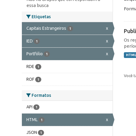
essa busca
Forma
Etiquetas
Capitais Estrangeiros
x
1
Publ
Os re
IED
x
1
perío
Portfólio
x
1
HTM
RDE
1
Você t
ROF
1
Formatos
API
1
HTML
x
1
JSON
1