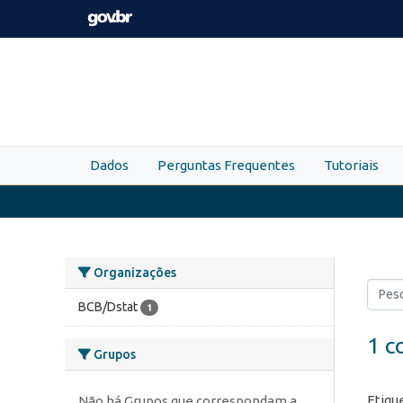
Skip to main content
Dados
Perguntas Frequentes
Tutoriais
Organizações
BCB/Dstat
1
1 c
Grupos
Etiqu
Não há Grupos que correspondam a