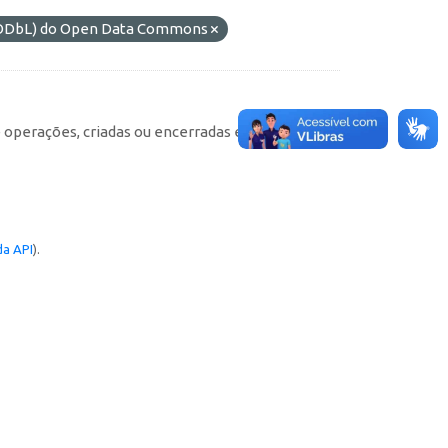
 (ODbL) do Open Data Commons
e operações, criadas ou encerradas em cada
a API
).