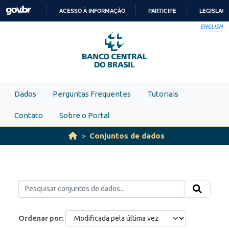
Skip to main content
ACESSO À INFORMAÇÃO
PARTICIPE
LEGISLAÇ
IR
ENGLISH
PARA
O
CONTEÚDO
Dados
Perguntas Frequentes
Tutoriais
Contato
Sobre o Portal
Conjuntos de dados
Ordenar por