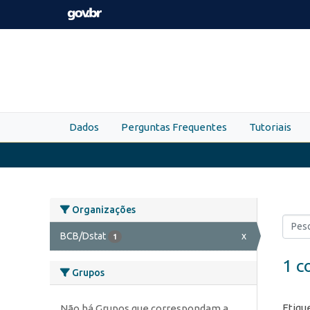
Skip to main content
Dados
Perguntas Frequentes
Tutoriais
Organizações
BCB/Dstat
x
1
1 c
Grupos
Etiqu
Não há Grupos que correspondam a