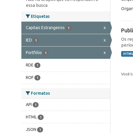
essa busca
Organ
Etiquetas
Capitais Estrangeiros
x
1
Publ
Os re
IED
x
1
perío
Portfólio
x
1
HTM
RDE
1
Você t
ROF
1
Formatos
API
1
HTML
1
JSON
1