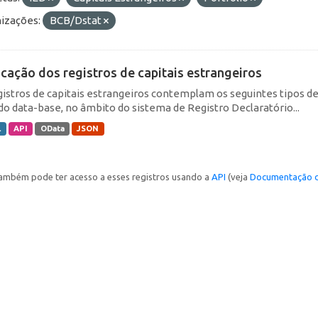
izações:
BCB/Dstat
icação dos registros de capitais estrangeiros
gistros de capitais estrangeiros contemplam os seguintes tipos d
do data-base, no âmbito do sistema de Registro Declaratório...
L
API
OData
JSON
ambém pode ter acesso a esses registros usando a
API
(veja
Documentação d