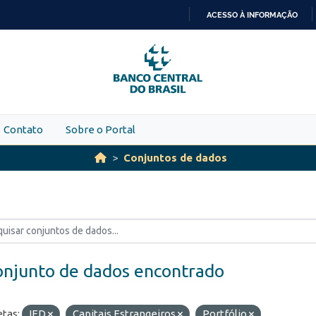
ACESSO À INFORMAÇÃO
IR
PARA
O
CONTEÚDO
Contato
Sobre o Portal
Conjuntos de dados
onjunto de dados encontrado
etas:
IED
Capitais Estrangeiros
Portfólio