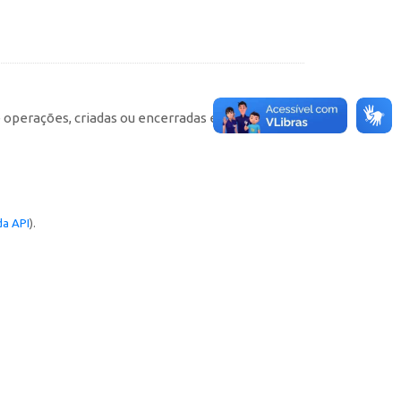
e operações, criadas ou encerradas em cada
a API
).