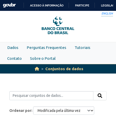
Skip to main content
ACESSO À INFORMAÇÃO
PARTICIPE
LEGISLAÇ
IR
ENGLISH
PARA
O
CONTEÚDO
Dados
Perguntas Frequentes
Tutoriais
Contato
Sobre o Portal
Conjuntos de dados
Ordenar por