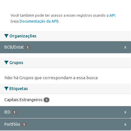
Você também pode ter acesso a esses registros usando a
API
(veja
Documentação da API
).
Organizações
BCB/Dstat
x
1
Grupos
Não há Grupos que correspondam a essa busca
Etiquetas
Capitais Estrangeiros
1
IED
x
1
Portfólio
x
1