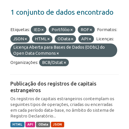
1 conjunto de dados encontrado
Etiquetas:
IED
Portfólio
ROF
Formatos:
JSON
HTML
OData
API
Licenças:
Licença Aberta para Bases de Dados (ODbL) do
Open Data Commons
Organizações:
BCB/Dstat
Publicação dos registros de capitais
estrangeiros
Os registros de capitais estrangeiros contemplam os
seguintes tipos de operações, criadas ou encerradas
em cada período data-base, no âmbito do sistema de
Registro Declaratório...
HTML
API
OData
JSON