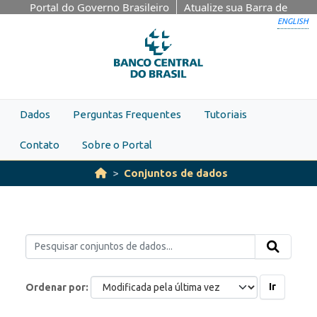
Skip to main content
Portal do Governo Brasileiro
Atualize sua Barra de
Governo
ENGLISH
Dados
Perguntas Frequentes
Tutoriais
Contato
Sobre o Portal
Conjuntos de dados
Ir
Ordenar por