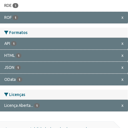
RDE
1
ROF
x
1
Formatos
API
x
1
HTML
x
1
JSON
x
1
OData
x
1
Licenças
Licença Aberta...
x
1