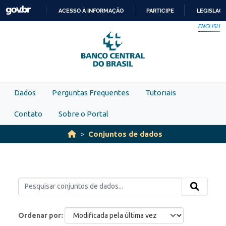
Skip to main content
ACESSO À INFORMAÇÃO
PARTICIPE
LEGISLAÇ
IR
ENGLISH
PARA
O
CONTEÚDO
Dados
Perguntas Frequentes
Tutoriais
Contato
Sobre o Portal
Conjuntos de dados
Ordenar por