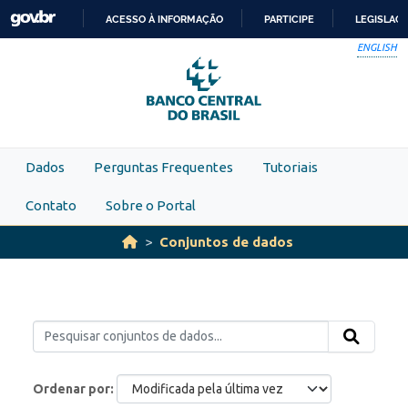
Skip to main content
ACESSO À INFORMAÇÃO
PARTICIPE
LEGISLAÇ
IR
ENGLISH
PARA
O
CONTEÚDO
Dados
Perguntas Frequentes
Tutoriais
Contato
Sobre o Portal
Conjuntos de dados
Ordenar por