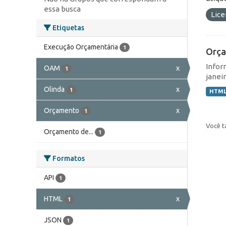
essa busca
Lic
Etiquetas
Execução Orçamentária
1
Orça
Infor
OAM
x
1
janei
Olinda
x
1
HTM
Orçamento
x
1
Você t
Orçamento de...
1
Formatos
API
1
HTML
x
1
JSON
1