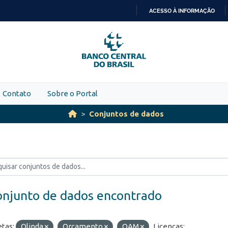
ACESSO À INFORMAÇÃO
IR
PARA
O
CONTEÚDO
Contato
Sobre o Portal
Conjuntos de dados
onjunto de dados encontrado
etas:
Olinda
Orçamento
OAM
Licenças: