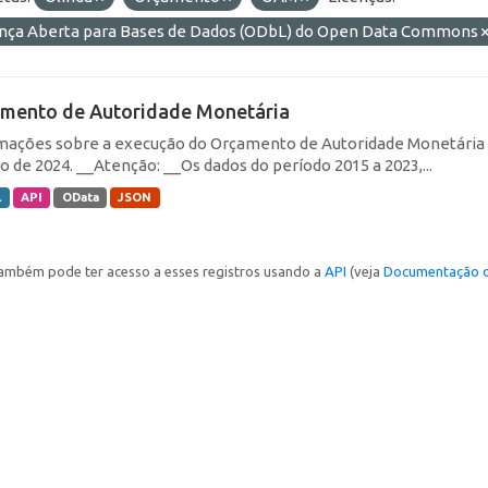
ença Aberta para Bases de Dados (ODbL) do Open Data Commons
mento de Autoridade Monetária
mações sobre a execução do Orçamento de Autoridade Monetária (O
ro de 2024. __Atenção: __Os dados do período 2015 a 2023,...
L
API
OData
JSON
ambém pode ter acesso a esses registros usando a
API
(veja
Documentação d