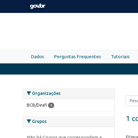
Skip to main content
Dados
Perguntas Frequentes
Tutoriais
Organizações
BCB/Deafi
1
1 c
Grupos
Etiqu
Não há Grupos que correspondam a