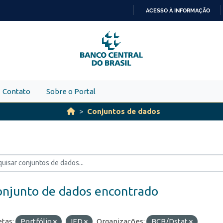
ACESSO À INFORMAÇÃO
IR
PARA
O
CONTEÚDO
Contato
Sobre o Portal
Conjuntos de dados
onjunto de dados encontrado
etas:
Portfólio
IED
Organizações:
BCB/Dstat