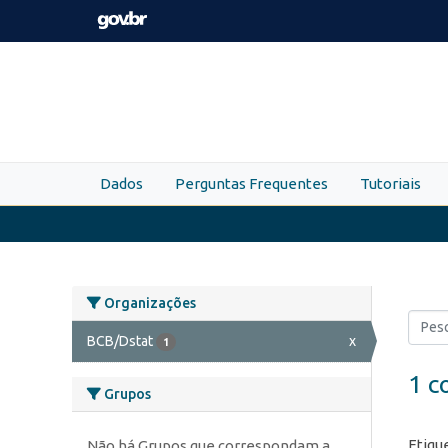
Skip to main content
Dados
Perguntas Frequentes
Tutoriais
Organizações
BCB/Dstat
x
1
1 c
Grupos
Etiqu
Não há Grupos que correspondam a