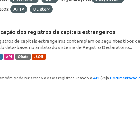
tos:
API
OData
icação dos registros de capitais estrangeiros
gistros de capitais estrangeiros contemplam os seguintes tipos d
do data-base, no âmbito do sistema de Registro Declaratório...
L
API
OData
JSON
ambém pode ter acesso a esses registros usando a
API
(veja
Documentação d