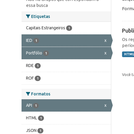
essa busca
Forma
Etiquetas
Capitais Estrangeiros
1
Publ
Os re
IED
x
1
perío
Portfólio
x
1
HTM
RDE
1
Você t
ROF
1
Formatos
API
x
1
HTML
1
JSON
1