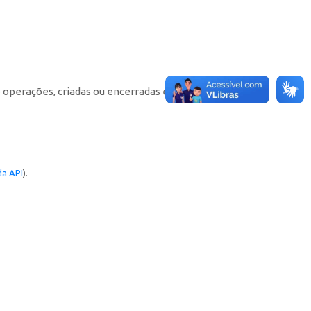
e operações, criadas ou encerradas em cada
a API
).