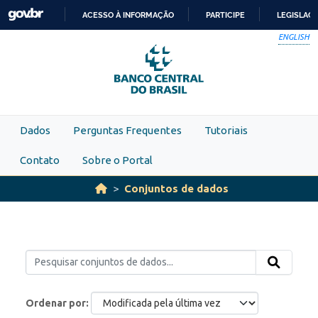
Skip to main content
ACESSO À INFORMAÇÃO
PARTICIPE
LEGISLAÇ
IR
ENGLISH
PARA
O
CONTEÚDO
Dados
Perguntas Frequentes
Tutoriais
Contato
Sobre o Portal
Conjuntos de dados
Ordenar por