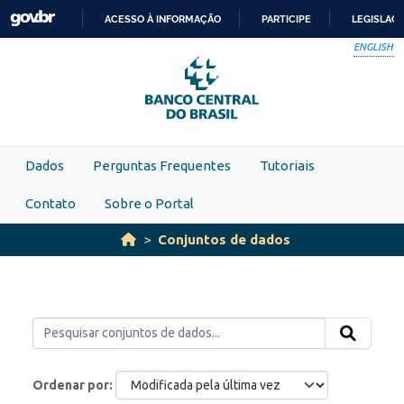
Skip to main content
ACESSO À INFORMAÇÃO
PARTICIPE
LEGISLAÇ
IR
ENGLISH
PARA
O
CONTEÚDO
Dados
Perguntas Frequentes
Tutoriais
Contato
Sobre o Portal
Conjuntos de dados
Ordenar por