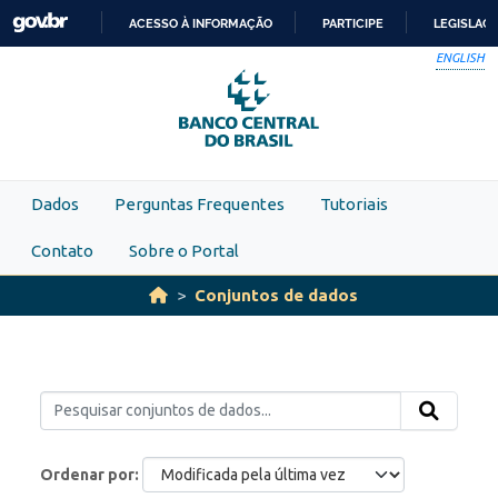
Skip to main content
ACESSO À INFORMAÇÃO
PARTICIPE
LEGISLAÇ
IR
ENGLISH
PARA
O
CONTEÚDO
Dados
Perguntas Frequentes
Tutoriais
Contato
Sobre o Portal
Conjuntos de dados
Ordenar por