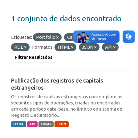
1 conjunto de dados encontrado
Etiquetas:
Portfólio
Capitais Estrangeiros
RDE
Formatos:
HTML
JSON
API
Filtrar Resultados
Publicação dos registros de capitais
estrangeiros
Os registros de capitais estrangeiros contemplam os
seguintes tipos de operações, criadas ou encerradas
em cada período data-base, no âmbito do sistema de
Registro Declaratório...
HTML
API
OData
JSON