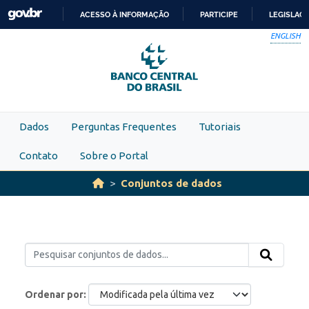
Skip to main content
ACESSO À INFORMAÇÃO
PARTICIPE
LEGISLAÇ
IR
ENGLISH
PARA
O
CONTEÚDO
Dados
Perguntas Frequentes
Tutoriais
Contato
Sobre o Portal
Conjuntos de dados
Ordenar por