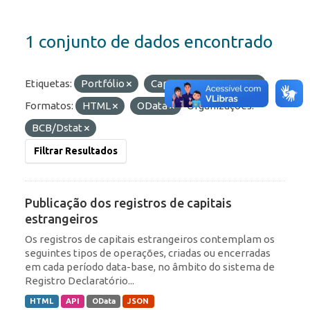
1 conjunto de dados encontrado
Etiquetas:
Portfólio
Capitais Estrangeiros
Formatos:
HTML
OData
Organizações:
BCB/Dstat
Filtrar Resultados
Publicação dos registros de capitais
estrangeiros
Os registros de capitais estrangeiros contemplam os
seguintes tipos de operações, criadas ou encerradas
em cada período data-base, no âmbito do sistema de
Registro Declaratório...
HTML
API
OData
JSON