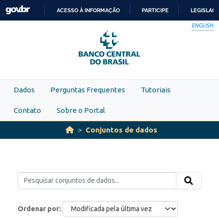
Skip to main content
ACESSO À INFORMAÇÃO
PARTICIPE
LEGISLAÇ
IR
ENGLISH
PARA
O
CONTEÚDO
Dados
Perguntas Frequentes
Tutoriais
Contato
Sobre o Portal
Conjuntos de dados
Ordenar por