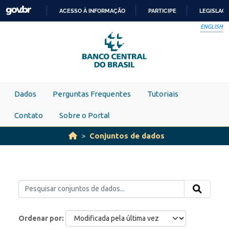
Skip to main content
ACESSO À INFORMAÇÃO
PARTICIPE
LEGISLAÇ
IR
ENGLISH
PARA
O
CONTEÚDO
Dados
Perguntas Frequentes
Tutoriais
Contato
Sobre o Portal
Conjuntos de dados
Ordenar por