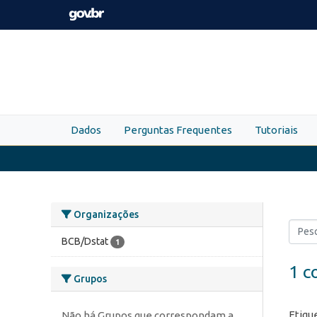
Skip to main content
Dados
Perguntas Frequentes
Tutoriais
Organizações
BCB/Dstat
1
1 c
Grupos
Etiqu
Não há Grupos que correspondam a