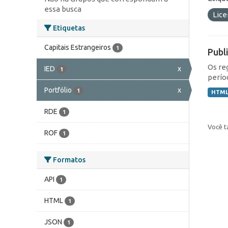
essa busca
Lic
Etiquetas
Capitais Estrangeiros
1
Publ
Os re
IED
x
1
perío
Portfólio
x
1
HTM
RDE
1
Você t
ROF
1
Formatos
API
1
HTML
1
JSON
1