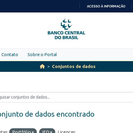
ACESSO À INFORMAÇÃO
IR
PARA
O
CONTEÚDO
Contato
Sobre o Portal
Conjuntos de dados
onjunto de dados encontrado
etas:
Portfólio
IED
Licenças: