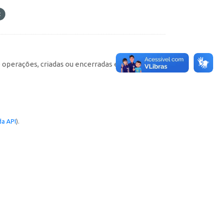
e operações, criadas ou encerradas em cada
a API
).