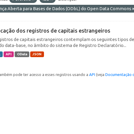
ença Aberta para Bases de Dados (ODbL) do Open Data Commons
icação dos registros de capitais estrangeiros
gistros de capitais estrangeiros contemplam os seguintes tipos d
do data-base, no âmbito do sistema de Registro Declaratório...
L
API
OData
JSON
ambém pode ter acesso a esses registros usando a
API
(veja
Documentação d