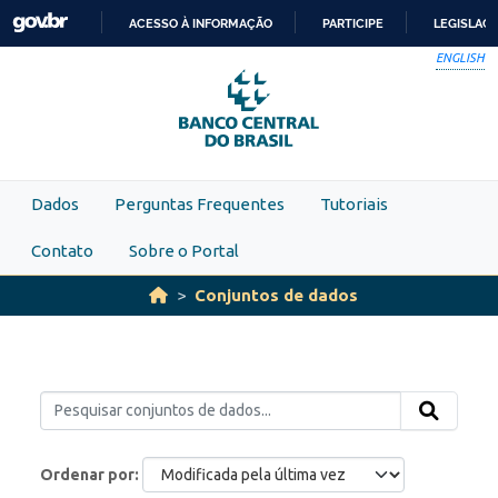
Skip to main content
ACESSO À INFORMAÇÃO
PARTICIPE
LEGISLAÇ
IR
ENGLISH
PARA
O
CONTEÚDO
Dados
Perguntas Frequentes
Tutoriais
Contato
Sobre o Portal
Conjuntos de dados
Ordenar por