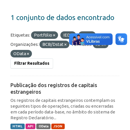
1 conjunto de dados encontrado
Etiquetas:
Portfólio
IED
RDE
Organizações:
BCB/Dstat
Formatos:
API
OData
Filtrar Resultados
Publicação dos registros de capitais
estrangeiros
Os registros de capitais estrangeiros contemplam os
seguintes tipos de operações, criadas ou encerradas
em cada período data-base, no âmbito do sistema de
Registro Declaratório...
HTML
API
OData
JSON