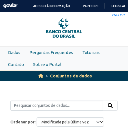
Skip to main content
ACESSO À INFORMAÇÃO
PARTICIPE
LEGISLAÇ
IR
ENGLISH
PARA
O
CONTEÚDO
Dados
Perguntas Frequentes
Tutoriais
Contato
Sobre o Portal
Conjuntos de dados
Ordenar por