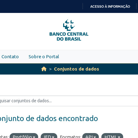
ACESSO À INFORMAÇÃO
IR
PARA
O
CONTEÚDO
Contato
Sobre o Portal
Conjuntos de dados
onjunto de dados encontrado
etas:
Portfólio
IED
Formatos:
API
HTML