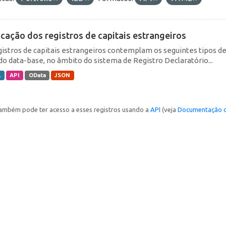
icação dos registros de capitais estrangeiros
gistros de capitais estrangeiros contemplam os seguintes tipos d
do data-base, no âmbito do sistema de Registro Declaratório...
L
API
OData
JSON
ambém pode ter acesso a esses registros usando a
API
(veja
Documentação d