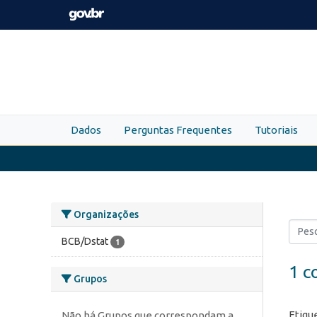
Skip to main content
Dados
Perguntas Frequentes
Tutoriais
Organizações
BCB/Dstat
1
1 c
Grupos
Etiqu
Não há Grupos que correspondam a