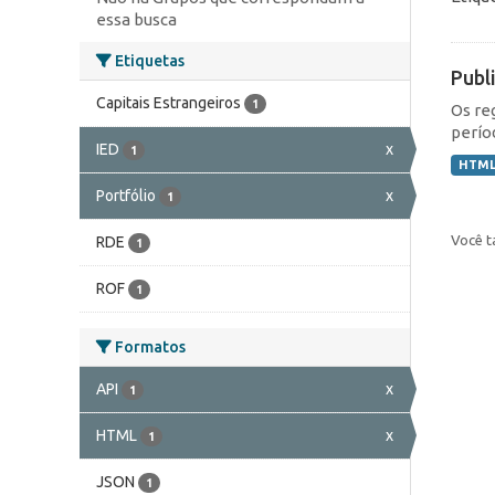
essa busca
Etiquetas
Publ
Capitais Estrangeiros
1
Os re
perío
IED
x
1
HTM
Portfólio
x
1
Você t
RDE
1
ROF
1
Formatos
API
x
1
HTML
x
1
JSON
1