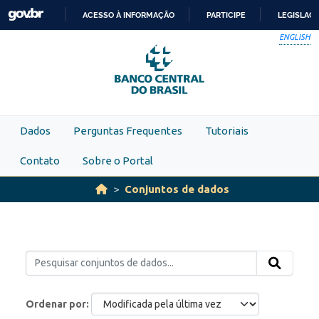
Skip to main content
ACESSO À INFORMAÇÃO
PARTICIPE
LEGISLAÇ
IR
ENGLISH
PARA
O
CONTEÚDO
Dados
Perguntas Frequentes
Tutoriais
Contato
Sobre o Portal
Conjuntos de dados
Ordenar por