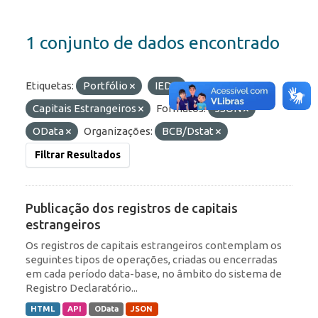
1 conjunto de dados encontrado
Etiquetas:
Portfólio
IED
Capitais Estrangeiros
Formatos:
JSON
OData
Organizações:
BCB/Dstat
Filtrar Resultados
Publicação dos registros de capitais
estrangeiros
Os registros de capitais estrangeiros contemplam os
seguintes tipos de operações, criadas ou encerradas
em cada período data-base, no âmbito do sistema de
Registro Declaratório...
HTML
API
OData
JSON