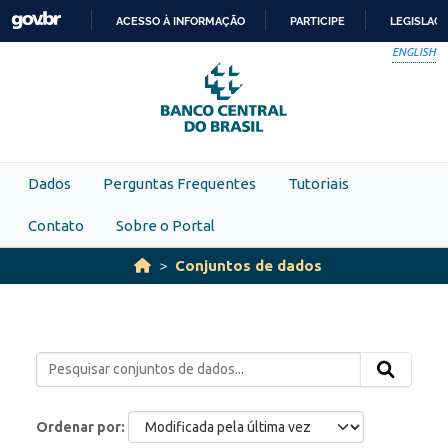
Skip to main content
ACESSO À INFORMAÇÃO
PARTICIPE
LEGISLAÇ
IR
ENGLISH
PARA
O
CONTEÚDO
Dados
Perguntas Frequentes
Tutoriais
Contato
Sobre o Portal
Conjuntos de dados
Ordenar por