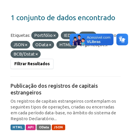
1 conjunto de dados encontrado
Etiquetas:
Portfólio
IED
RDE
Formatos:
JSON
OData
HTML
Organizações:
BCB/Dstat
Filtrar Resultados
Publicação dos registros de capitais
estrangeiros
Os registros de capitais estrangeiros contemplam os
seguintes tipos de operações, criadas ou encerradas
em cada período data-base, no âmbito do sistema de
Registro Declaratório...
HTML
API
OData
JSON