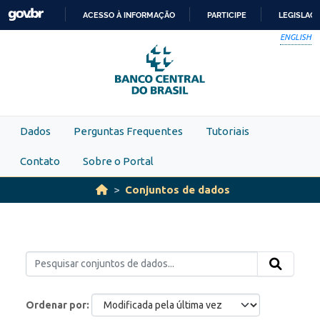
Skip to main content
ACESSO À INFORMAÇÃO
PARTICIPE
LEGISLAÇ
IR
ENGLISH
PARA
O
CONTEÚDO
Dados
Perguntas Frequentes
Tutoriais
Contato
Sobre o Portal
Conjuntos de dados
Ordenar por