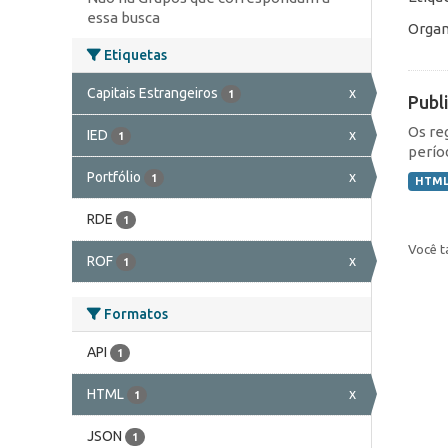
essa busca
Organ
Etiquetas
Capitais Estrangeiros
x
1
Publ
Os re
IED
x
1
perío
Portfólio
x
1
HTM
RDE
1
Você t
ROF
x
1
Formatos
API
1
HTML
x
1
JSON
1