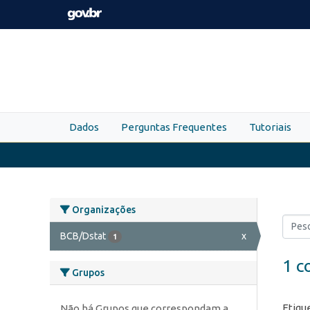
Skip to main content
Dados
Perguntas Frequentes
Tutoriais
Organizações
BCB/Dstat
x
1
1 c
Grupos
Etiqu
Não há Grupos que correspondam a