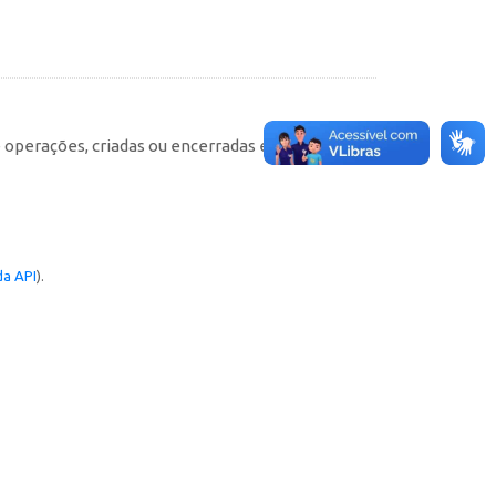
e operações, criadas ou encerradas em cada
a API
).