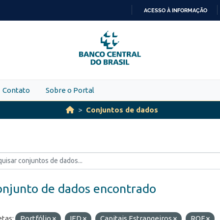
ACESSO À INFORMAÇÃO
IR
PARA
O
CONTEÚDO
Contato
Sobre o Portal
Conjuntos de dados
onjunto de dados encontrado
etas:
Portfólio
IED
Capitais Estrangeiros
ROF