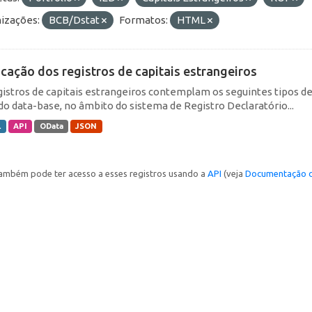
izações:
BCB/Dstat
Formatos:
HTML
icação dos registros de capitais estrangeiros
gistros de capitais estrangeiros contemplam os seguintes tipos d
do data-base, no âmbito do sistema de Registro Declaratório...
L
API
OData
JSON
ambém pode ter acesso a esses registros usando a
API
(veja
Documentação d