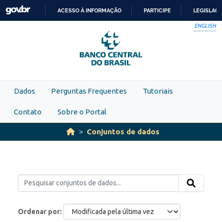
Skip to main content
ACESSO À INFORMAÇÃO
PARTICIPE
LEGISLAÇ
IR
ENGLISH
PARA
O
CONTEÚDO
Dados
Perguntas Frequentes
Tutoriais
Contato
Sobre o Portal
Conjuntos de dados
Ordenar por