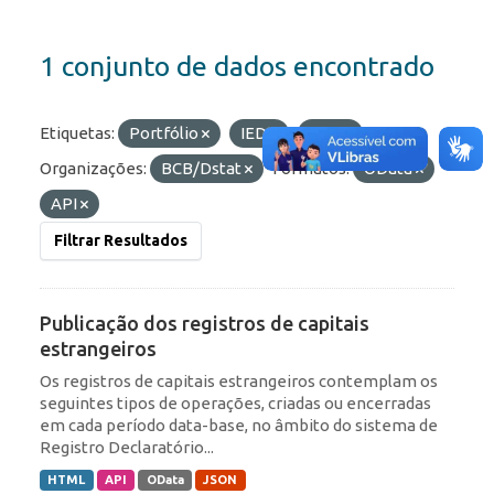
1 conjunto de dados encontrado
Etiquetas:
Portfólio
IED
ROF
Organizações:
BCB/Dstat
Formatos:
OData
API
Filtrar Resultados
Publicação dos registros de capitais
estrangeiros
Os registros de capitais estrangeiros contemplam os
seguintes tipos de operações, criadas ou encerradas
em cada período data-base, no âmbito do sistema de
Registro Declaratório...
HTML
API
OData
JSON