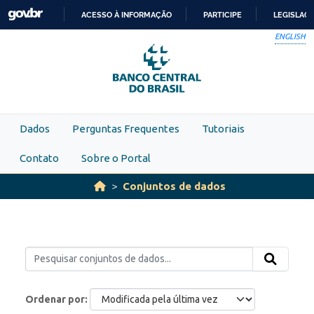
Skip to main content
ACESSO À INFORMAÇÃO
PARTICIPE
LEGISLAÇ
IR
ENGLISH
PARA
O
CONTEÚDO
Dados
Perguntas Frequentes
Tutoriais
Contato
Sobre o Portal
Conjuntos de dados
Ordenar por