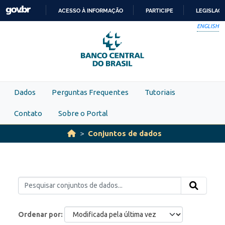
Skip to main content
ACESSO À INFORMAÇÃO
PARTICIPE
LEGISLAÇ
IR
ENGLISH
PARA
O
CONTEÚDO
Dados
Perguntas Frequentes
Tutoriais
Contato
Sobre o Portal
Conjuntos de dados
Ordenar por