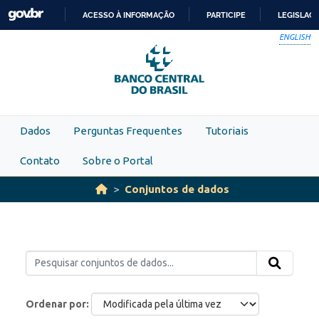
Skip to main content
ACESSO À INFORMAÇÃO
PARTICIPE
LEGISLAÇ
IR
ENGLISH
PARA
O
CONTEÚDO
Dados
Perguntas Frequentes
Tutoriais
Contato
Sobre o Portal
Conjuntos de dados
Ordenar por