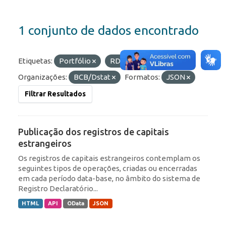
1 conjunto de dados encontrado
Etiquetas:
Portfólio
RDE
IED
Organizações:
BCB/Dstat
Formatos:
JSON
Filtrar Resultados
Publicação dos registros de capitais
estrangeiros
Os registros de capitais estrangeiros contemplam os
seguintes tipos de operações, criadas ou encerradas
em cada período data-base, no âmbito do sistema de
Registro Declaratório...
HTML
API
OData
JSON