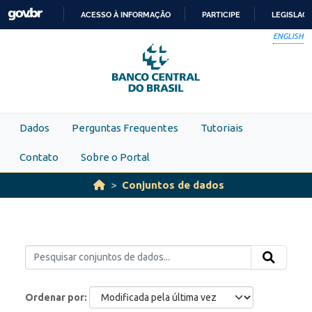
Skip to main content
ACESSO À INFORMAÇÃO
PARTICIPE
LEGISLAÇ
IR
ENGLISH
PARA
O
CONTEÚDO
Dados
Perguntas Frequentes
Tutoriais
Contato
Sobre o Portal
Conjuntos de dados
Ordenar por