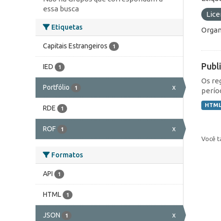
essa busca
Lic
Etiquetas
Organ
Capitais Estrangeiros
1
Publ
IED
1
Os re
Portfólio
x
1
perío
HTM
RDE
1
ROF
x
1
Você t
Formatos
API
1
HTML
1
JSON
x
1