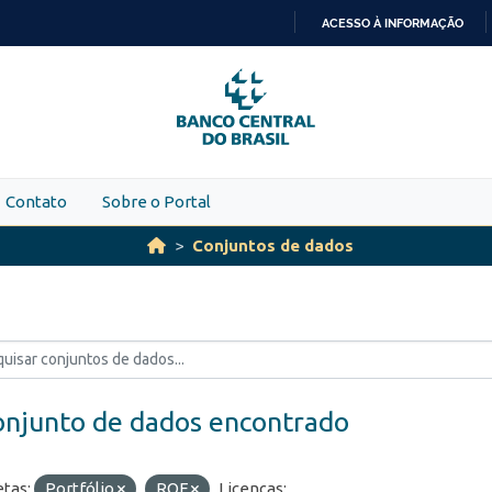
ACESSO À INFORMAÇÃO
IR
PARA
O
CONTEÚDO
Contato
Sobre o Portal
Conjuntos de dados
onjunto de dados encontrado
etas:
Portfólio
ROF
Licenças: