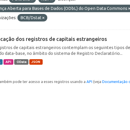
ença Aberta para Bases de Dados (ODbL) do Open Data Commons
izações:
BCB/Dstat
icação dos registros de capitais estrangeiros
gistros de capitais estrangeiros contemplam os seguintes tipos d
do data-base, no âmbito do sistema de Registro Declaratório...
L
API
OData
JSON
ambém pode ter acesso a esses registros usando a
API
(veja
Documentação d