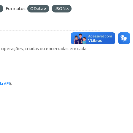
Formatos:
OData
JSON
e operações, criadas ou encerradas em cada
a API
).