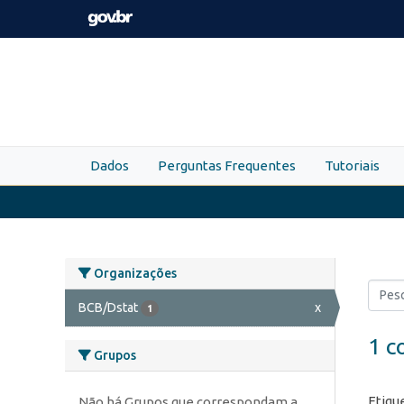
Skip to main content
Dados
Perguntas Frequentes
Tutoriais
Organizações
BCB/Dstat
x
1
1 c
Grupos
Etiqu
Não há Grupos que correspondam a