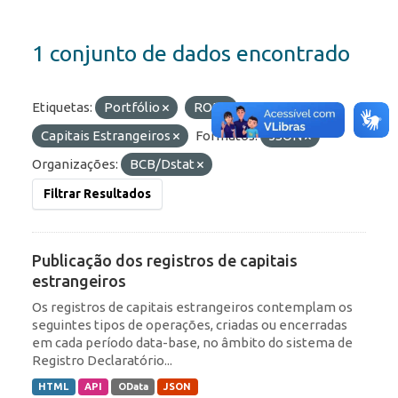
1 conjunto de dados encontrado
Etiquetas:
Portfólio
ROF
Capitais Estrangeiros
Formatos:
JSON
Organizações:
BCB/Dstat
Filtrar Resultados
Publicação dos registros de capitais
estrangeiros
Os registros de capitais estrangeiros contemplam os
seguintes tipos de operações, criadas ou encerradas
em cada período data-base, no âmbito do sistema de
Registro Declaratório...
HTML
API
OData
JSON