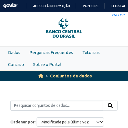
Skip to main content
ACESSO À INFORMAÇÃO
PARTICIPE
LEGISLAÇ
IR
ENGLISH
PARA
O
CONTEÚDO
Dados
Perguntas Frequentes
Tutoriais
Contato
Sobre o Portal
Conjuntos de dados
Ordenar por