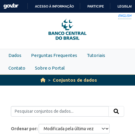
Skip to main content
ACESSO À INFORMAÇÃO
PARTICIPE
LEGISLAÇ
IR
ENGLISH
PARA
O
CONTEÚDO
Dados
Perguntas Frequentes
Tutoriais
Contato
Sobre o Portal
Conjuntos de dados
Ordenar por