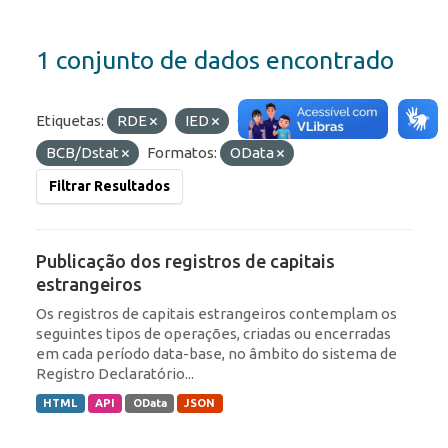
1 conjunto de dados encontrado
Etiquetas:
RDE
IED
Organizações:
BCB/Dstat
Formatos:
OData
Filtrar Resultados
Publicação dos registros de capitais
estrangeiros
Os registros de capitais estrangeiros contemplam os
seguintes tipos de operações, criadas ou encerradas
em cada período data-base, no âmbito do sistema de
Registro Declaratório...
HTML
API
OData
JSON