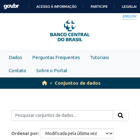
Skip to main content
ACESSO À INFORMAÇÃO
PARTICIPE
LEGISLAÇ
IR
ENGLISH
PARA
O
CONTEÚDO
Dados
Perguntas Frequentes
Tutoriais
Contato
Sobre o Portal
Conjuntos de dados
Ordenar por