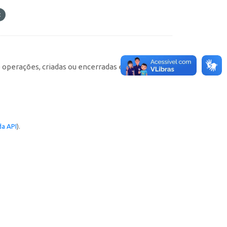
e operações, criadas ou encerradas em cada
a API
).