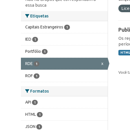
essa busca
Lic
Etiquetas
Capitais Estrangeiros
1
Publ
Os re
IED
1
perío
Portfólio
1
HTM
RDE
x
1
Você t
ROF
1
Formatos
API
1
HTML
1
JSON
1