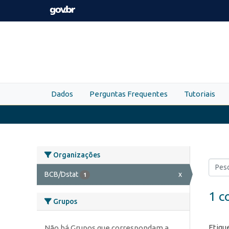
Skip to main content
Dados
Perguntas Frequentes
Tutoriais
Organizações
BCB/Dstat
x
1
1 c
Grupos
Etiqu
Não há Grupos que correspondam a