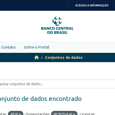
ACESSO À INFORMAÇÃO
IR
PARA
O
CONTEÚDO
Contato
Sobre o Portal
Conjuntos de dados
onjunto de dados encontrado
etas:
RDE
Organizações:
BCB/Dstat
Licenças: