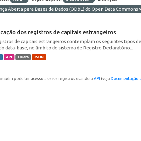
ença Aberta para Bases de Dados (ODbL) do Open Data Commons
icação dos registros de capitais estrangeiros
gistros de capitais estrangeiros contemplam os seguintes tipos d
do data-base, no âmbito do sistema de Registro Declaratório...
L
API
OData
JSON
ambém pode ter acesso a esses registros usando a
API
(veja
Documentação d