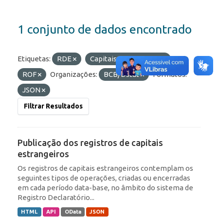
1 conjunto de dados encontrado
Etiquetas:
RDE
Capitais Estrangeiros
ROF
Organizações:
BCB/Dstat
Formatos:
JSON
Filtrar Resultados
Publicação dos registros de capitais
estrangeiros
Os registros de capitais estrangeiros contemplam os
seguintes tipos de operações, criadas ou encerradas
em cada período data-base, no âmbito do sistema de
Registro Declaratório...
HTML
API
OData
JSON