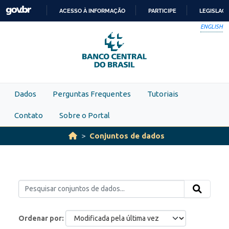
Skip to main content
ACESSO À INFORMAÇÃO
PARTICIPE
LEGISLAÇ
IR
ENGLISH
PARA
O
CONTEÚDO
Dados
Perguntas Frequentes
Tutoriais
Contato
Sobre o Portal
Conjuntos de dados
Ordenar por