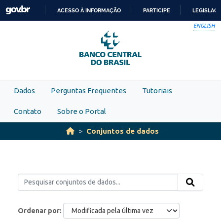
Skip to main content
ACESSO À INFORMAÇÃO
PARTICIPE
LEGISLAÇ
IR
ENGLISH
PARA
O
CONTEÚDO
Dados
Perguntas Frequentes
Tutoriais
Contato
Sobre o Portal
Conjuntos de dados
Ordenar por