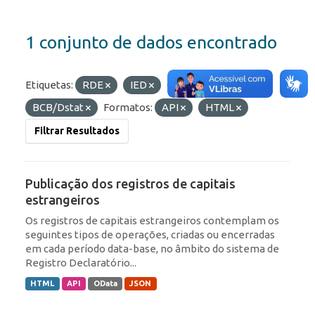
1 conjunto de dados encontrado
Etiquetas:
RDE
IED
Organizações:
BCB/Dstat
Formatos:
API
HTML
Filtrar Resultados
Publicação dos registros de capitais
estrangeiros
Os registros de capitais estrangeiros contemplam os
seguintes tipos de operações, criadas ou encerradas
em cada período data-base, no âmbito do sistema de
Registro Declaratório...
HTML
API
OData
JSON