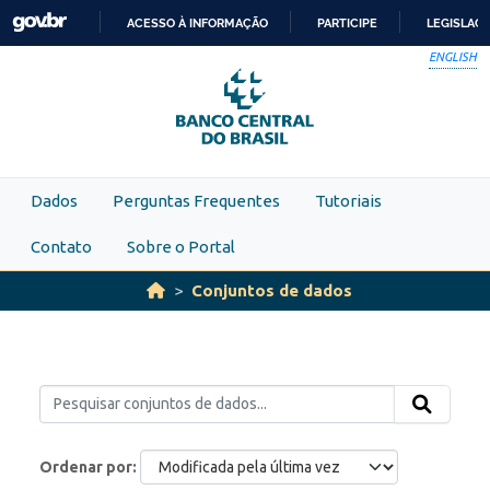
Skip to main content
ACESSO À INFORMAÇÃO
PARTICIPE
LEGISLAÇ
IR
ENGLISH
PARA
O
CONTEÚDO
Dados
Perguntas Frequentes
Tutoriais
Contato
Sobre o Portal
Conjuntos de dados
Ordenar por