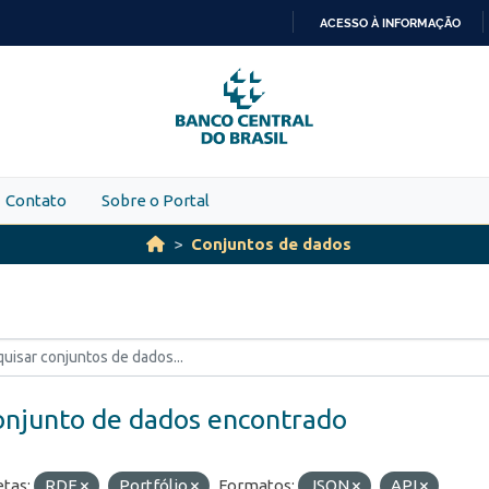
ACESSO À INFORMAÇÃO
IR
PARA
O
CONTEÚDO
Contato
Sobre o Portal
Conjuntos de dados
onjunto de dados encontrado
etas:
RDE
Portfólio
Formatos:
JSON
API