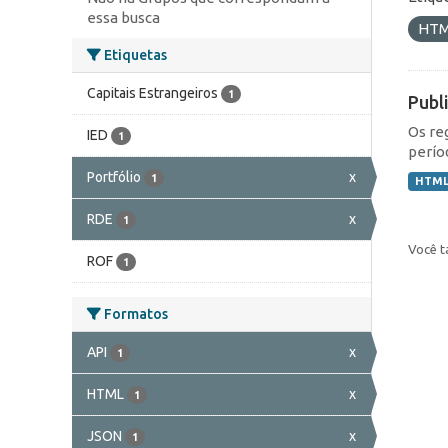
essa busca
HT
Etiquetas
Capitais Estrangeiros
1
Publ
Os re
IED
1
perío
Portfólio
x
1
HTM
RDE
x
1
Você t
ROF
1
Formatos
API
x
1
HTML
x
1
JSON
x
1