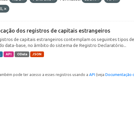
ML
icação dos registros de capitais estrangeiros
gistros de capitais estrangeiros contemplam os seguintes tipos d
do data-base, no âmbito do sistema de Registro Declaratório...
L
API
OData
JSON
ambém pode ter acesso a esses registros usando a
API
(veja
Documentação d