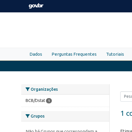
Skip to main content
Dados
Perguntas Frequentes
Tutoriais
Organizações
BCB/Dstat
1
1 c
Grupos
Etiqu
Não há Grupos que correspondam a