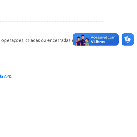
e operações, criadas ou encerradas em cada
a API
).