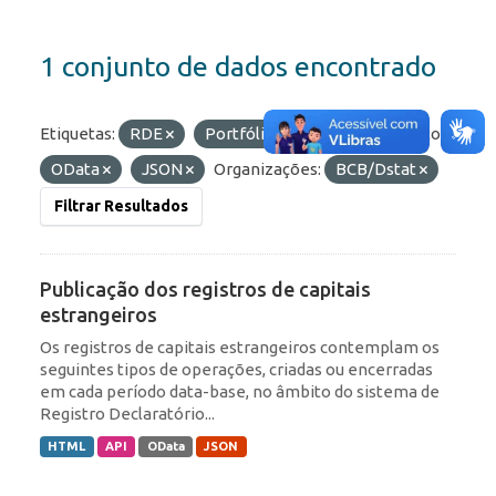
1 conjunto de dados encontrado
Etiquetas:
RDE
Portfólio
IED
Formatos:
OData
JSON
Organizações:
BCB/Dstat
Filtrar Resultados
Publicação dos registros de capitais
estrangeiros
Os registros de capitais estrangeiros contemplam os
seguintes tipos de operações, criadas ou encerradas
em cada período data-base, no âmbito do sistema de
Registro Declaratório...
HTML
API
OData
JSON