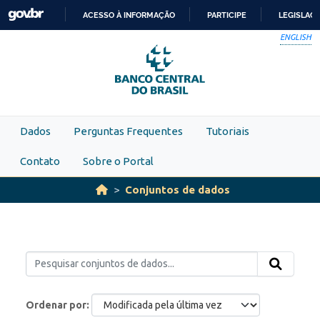
Skip to main content
ACESSO À INFORMAÇÃO
PARTICIPE
LEGISLAÇ
IR
ENGLISH
PARA
O
CONTEÚDO
Dados
Perguntas Frequentes
Tutoriais
Contato
Sobre o Portal
Conjuntos de dados
Ordenar por