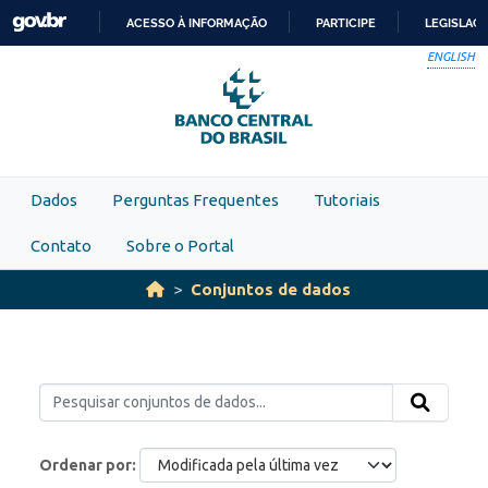
Skip to main content
ACESSO À INFORMAÇÃO
PARTICIPE
LEGISLAÇ
IR
ENGLISH
PARA
O
CONTEÚDO
Dados
Perguntas Frequentes
Tutoriais
Contato
Sobre o Portal
Conjuntos de dados
Ordenar por