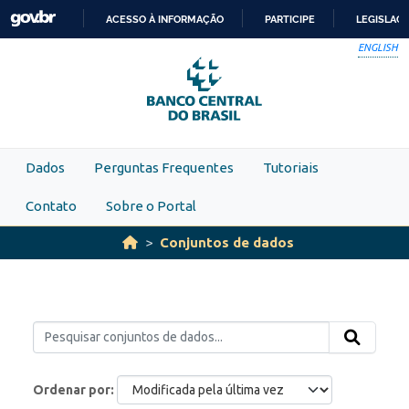
Skip to main content
ACESSO À INFORMAÇÃO
PARTICIPE
LEGISLAÇ
IR
ENGLISH
PARA
O
CONTEÚDO
Dados
Perguntas Frequentes
Tutoriais
Contato
Sobre o Portal
Conjuntos de dados
Ordenar por