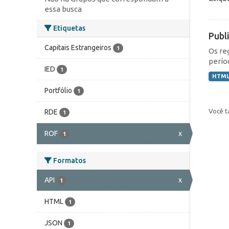
essa busca
Etiquetas
Publ
Capitais Estrangeiros
1
Os re
perío
IED
1
HTM
Portfólio
1
Você t
RDE
1
ROF
x
1
Formatos
API
x
1
HTML
1
JSON
1