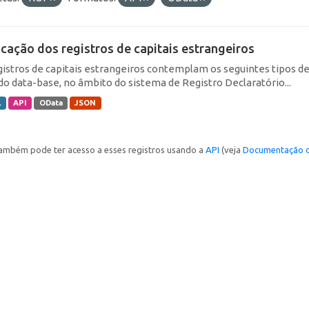
icação dos registros de capitais estrangeiros
gistros de capitais estrangeiros contemplam os seguintes tipos d
do data-base, no âmbito do sistema de Registro Declaratório...
L
API
OData
JSON
ambém pode ter acesso a esses registros usando a
API
(veja
Documentação d