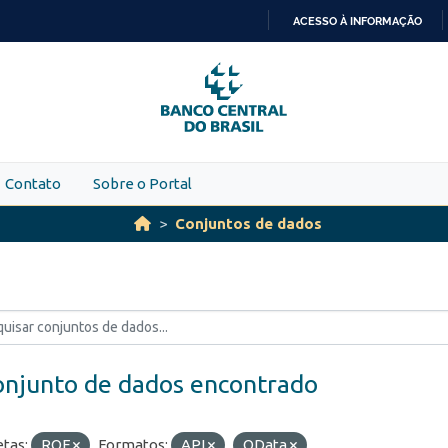
ACESSO À INFORMAÇÃO
IR
PARA
O
CONTEÚDO
Contato
Sobre o Portal
Conjuntos de dados
onjunto de dados encontrado
etas:
ROF
Formatos:
API
OData