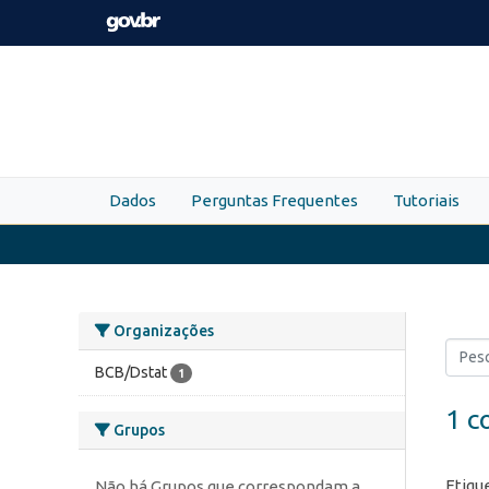
Skip to main content
Dados
Perguntas Frequentes
Tutoriais
Organizações
BCB/Dstat
1
1 c
Grupos
Etiqu
Não há Grupos que correspondam a